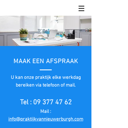
MAAK EEN AFSPRAAK
U kan onze praktijk elke werkdag
bereiken via telefoon of mail.
Tel :
09 377 47 62
Mail :
info@praktijkvannieuwerburgh.com