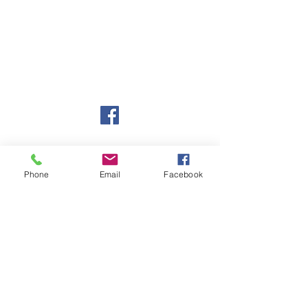
Openingsuren :
Ma - Vrij : 8 u - 20 u
Zaterdag en Zondag
gesloten
Ond.nr.
0827.485.719
CONTACT
Phone
Email
Facebook