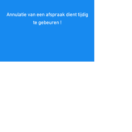
Annulatie van een afspraak dient tijdig
te gebeuren !
MAAK EEN AFSPRAAK
Groepspraktijk Van Nieuwerburgh
Jan Frans Willemsplein 13A
9900 EEKLO
Tel :
09 377 47 62
Email :
info@praktijkvannieuwerburgh.com